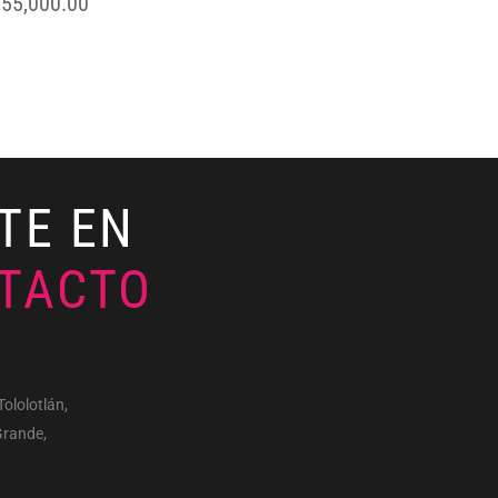
$
55,000.00
TE EN
TACTO
Tololotlán,
Grande,