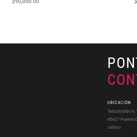
$
90,000.00
PON
CON
UBICACIÓN
Tenochtitlán 9, 
45427 Puente 
Jalisco